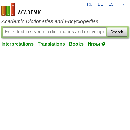
RU
DE
ES
FR
en-academic.com
Academic Dictionaries and Encyclopedias
Search!
Interpretations
Translations
Books
Игры ⚽