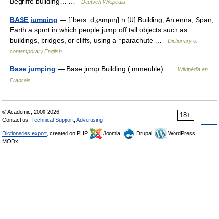
Begriffe building… …
Deutsch Wikipedia
BASE jumping
— [ˈbeıs ˌdʒʌmpıŋ] n [U] Building, Antenna, Span,
Earth a sport in which people jump off tall objects such as
buildings, bridges, or cliffs, using a ↑parachute …
Dictionary of
contemporary English
Base jumping
— Base jump Building (Immeuble) …
Wikipédia en
Français
© Academic, 2000-2026
18+
Contact us:
Technical Support
,
Advertising
Dictionaries export
, created on PHP,
Joomla,
Drupal,
WordPress,
MODx.