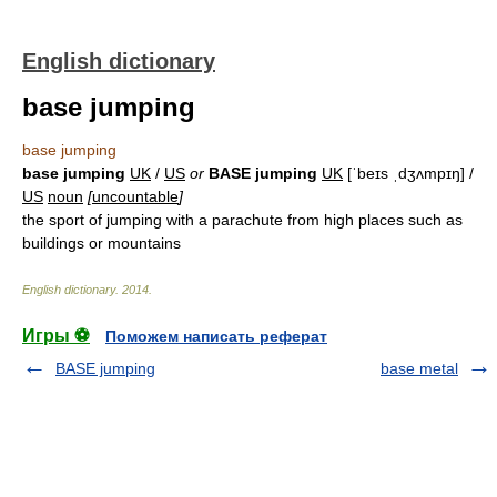
English dictionary
base jumping
base jumping
base jumping
UK
/
US
or
BASE jumping
UK
[ˈbeɪs ˌdʒʌmpɪŋ] /
US
noun
[
uncountable
]
the sport of jumping with a parachute from high places such as
buildings or mountains
English dictionary
.
2014
.
Игры ⚽
Поможем написать реферат
BASE jumping
base metal